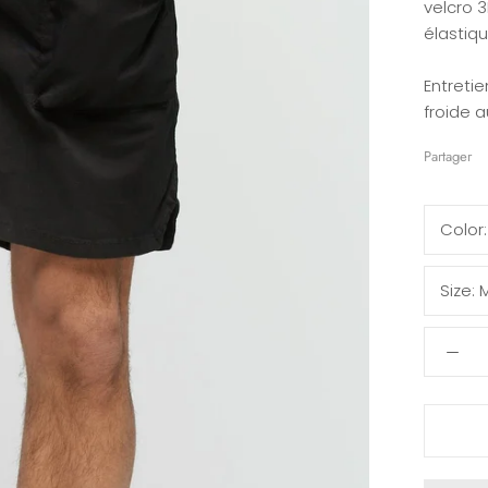
velcro 3
élastiqu
Entreti
froide a
Partager
Color
Size: