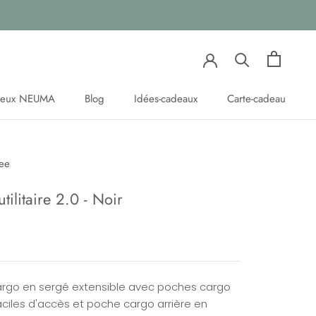
eveux NEUMA
Blog
Idées-cadeaux
Carte-cadeau
eveux NEUMA
Blog
Idées-cadeaux
Carte-cadeau
Tee
utilitaire 2.0 - Noir
argo en sergé extensible avec poches cargo
aciles d'accès et poche cargo arrière en