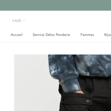
Aller
au
contenu
Devise
CAD$
Accueil
Service Détox Penderie
Femmes
Bijo
Accueil
Service Détox Penderie